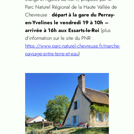
Parc Naturel Régional de la Haute Vallée de
Chevreuse :
départ à la gare du Perray-
en-Yvelines le vendredi 19 à 10h –
arrivée à 16h aux Essarts-le-Roi
(plus
d’information sur le site du PNR :
https://www.parc-naturel-chevreuse.fr/marche-
paysage-entre-terre-et-eau
)