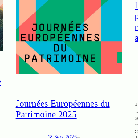
e
Journées Européennes du
U
l
Patrimoine 2025
p
c
G
18 Sep, 2025
–