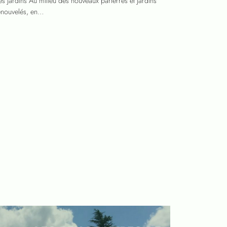
es jardins Au milieu des nouveaux parterres et jardins
enouvelés, en…