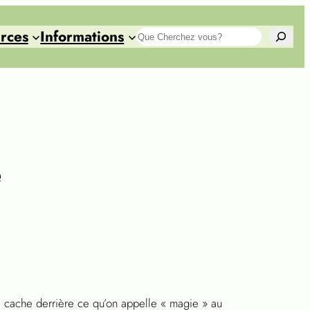
rces
Informations
Search
e
se cache derrière ce qu’on appelle « magie » au