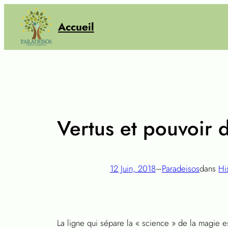
Aller
au
Accueil
contenu
Vertus et pouvoir
12 Juin, 2018
–
Paradeisos
dans
Hi
La ligne qui sépare la « science » de la magie e