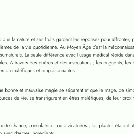
 que la nature et ses fruits gardent les réponses pour affronter,
èmes de la vie quotidienne. Au Moyen Âge c’est la méconnaissanc
 surnaturels. La seule différence avec l’usage médical réside dans
ibles. A travers des prières et des invocations ; les onguents, les 
ices ou maléfiques et empoisonnantes.
ue bonne et mauvaise magie se séparent et que le mage, de simpl
ources de vie, se transfigurent en êtres maléfiques, de leur pro
te chance, consolatrices ou divinatoires ; les plantes étaient uti
n avec d’autres ingrédients.